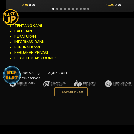
0.25
0.95
-0.25
0.95
TENTANG KAMI
BANTUAN
PERATURAN
INFORMASI BANK
HUBUNGI KAMI
KEBIJAKAN PRIVASI
PERSETUJUAN COOKIES
© 2015 - 2026 Copyright AQUATOGEL.
All Rights Reserved.
LAPOR PUSAT