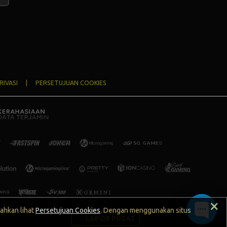
RIVASI
|
PERSETUJUAN COOKIES
×
ahkan lihat
Persetujuan Cookies
. Dengan menggunakan situs
LAPOR PUSAT