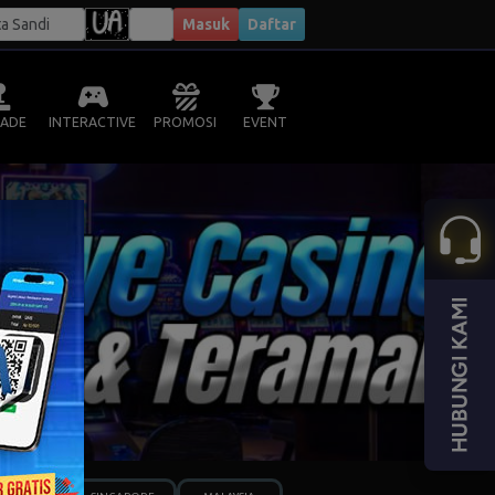
Masuk
Daftar
ADE
INTERACTIVE
PROMOSI
EVENT