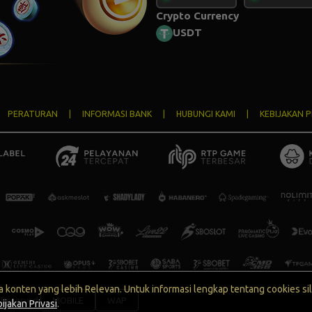
Lain-lain
AntarBank
Crypto Currency
USDT
PERATURAN
|
INFORMASI BANK
|
HUBUNGI KAMI
|
KEBIJAKAN P
 konten yang lebih Relevan. Untuk informasi lengkap tentang cookies sil
ijakan Privasi
.
s Reserved.
MOBILE
WAP