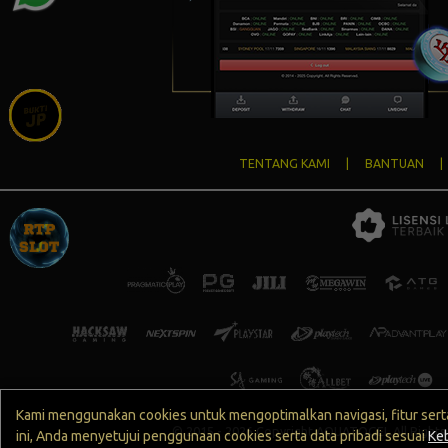
TENTANG KAMI
|
BANTUAN
|
Kami menggunakan cookies untuk mengoptimalkan navigasi, fitur serta
ini, Anda menyetujui penggunaan cookies serta data pribadi sesuai
Keb
© 2015 - 2026 Copyright AQUATOGEL.
All Right