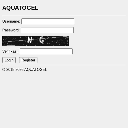
AQUATOGEL
Username:
Password:
Verifikasi:
© 2018-2026 AQUATOGEL